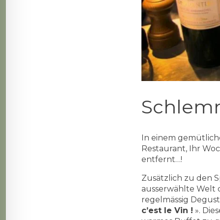
Schlem
In einem gemütlich
Restaurant, Ihr Wo
entfernt…!
Zusätzlich zu den Sp
ausserwählte Welt d
regelmässig Degust
c’est le Vin !
». Die