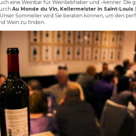
auch eine Weinbar für Weinliebhaber und –kenner. Die 
durch
Au Monde du Vin, Kellermeister in Saint-Louis
Unser Sommelier wird Sie beraten können, um den per
nd Wein zu finden.