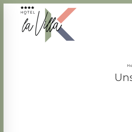
La Villa K Hôtel Spa Restaurant 4 étoiles
Fil d'Ariane :
H
Uns