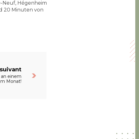
age-Neuf, Hégenheim
nd 20 Minuten von
 suivant
 an einem
im Monat!