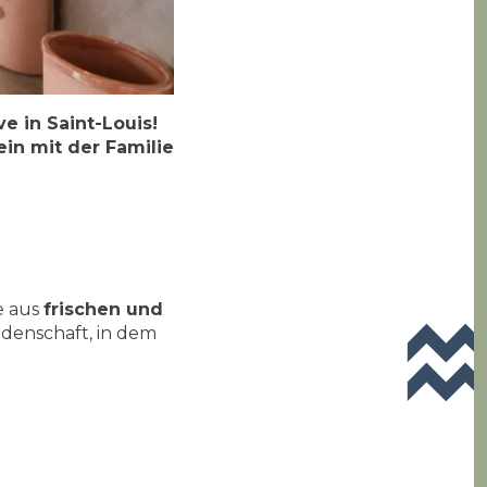
e in Saint-Louis!
in mit der Familie
e aus
frischen und
idenschaft, in dem