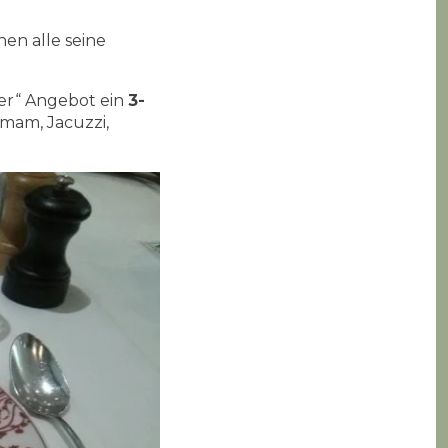
en alle seine
er“ Angebot ein
3-
am, Jacuzzi,