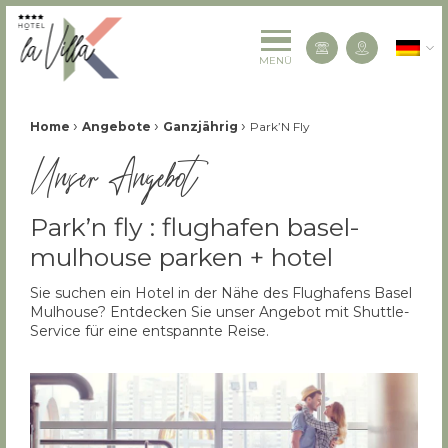
La Villa K Hôtel Spa Restaurant 4 étoiles
Deutsc
Kontaktiere
MENÜ
Fil d'Ariane :
›
›
›
Home
Angebote
Ganzjährig
Park’N Fly
Unser Angebot
Park’n fly : flughafen basel-
mulhouse parken + hotel
Sie suchen ein Hotel in der Nähe des Flughafens Basel
Mulhouse? Entdecken Sie unser Angebot mit Shuttle-
Service für eine entspannte Reise.