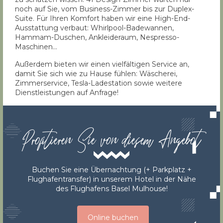
noch auf Sie, vom Business-Zimmer bis zur Duplex-
Suite. Für Ihren Komfort haben wir eine High-End-
Ausstattung verbaut: Whirlpool-Badewannen,
Hammam-Duschen, Ankleideraum, Nespresso-
Maschinen…
Außerdem bieten wir einen vielfältigen Service an,
damit Sie sich wie zu Hause fühlen: Wäscherei,
Zimmerservice, Tesla-Ladestation sowie weitere
Dienstleistungen auf Anfrage!
Profitieren Sie von diesem Angebot
Buchen Sie eine Übernachtung (+ Parkplatz +
Flughafentransfer) in unserem Hotel in der Nähe
des Flughafens Basel Mulhouse!
Online buchen