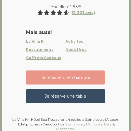
“Excellent” 93%
(2 321 avis)
Mais aussi
La Villa K
Activités
Recrutement
Nos offres
Coffrets Cadeaux
Je réserve une chambre
Je réserve une table
La Villa K – Hôtel Spa Restaurant 4 étoiles à Saint-Louis (Alsace).
Hôtel proche de l’aéroport de
Saint-Louis
,
Mulhouse
,
Bâle
&
Blotzheim