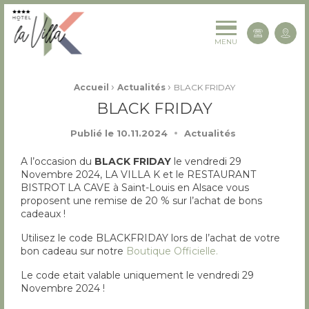
La Villa K Hôtel Spa Restaurant 4 étoiles
Cont
MENU
Fil d'Ariane :
›
›
Accueil
Actualités
BLACK FRIDAY
BLACK FRIDAY
Publié le
10.11.2024
Actualités
A l’occasion du
BLACK FRIDAY
le vendredi 29
Novembre 2024, LA VILLA K et le RESTAURANT
BISTROT LA CAVE à Saint-Louis en Alsace vous
proposent une remise de 20 % sur l’achat de bons
cadeaux !
Utilisez le code BLACKFRIDAY lors de l’achat de votre
bon cadeau sur notre
Boutique Officielle.
Le code etait valable uniquement le vendredi 29
Novembre 2024 !