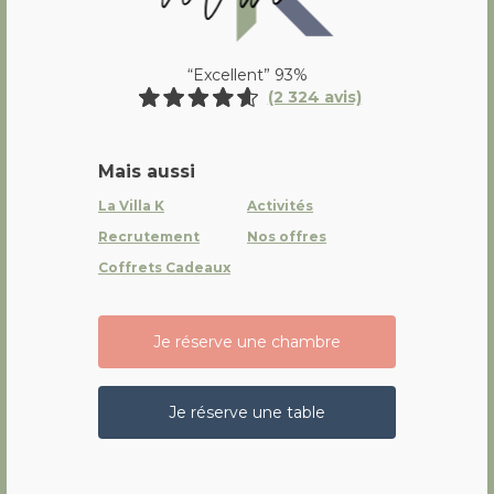
“Excellent” 93%
(2 324 avis)
Mais aussi
La Villa K
Activités
Recrutement
Nos offres
Coffrets Cadeaux
Je réserve une chambre
Je réserve une table