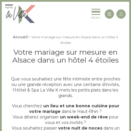
La Villa K Hôtel Spa Restaurant 4 étoiles
Cont
MENU
Fil d'Ariane :
›
Accueil
Votre mariage sur mesure en Alsace dans un hôtel 4
étoiles
Votre mariage sur mesure en
Alsace dans un hôtel 4 étoiles
Que vous souhaitiez une fête intimiste entre proches
ou une grande réception avec une centaine d’invités,
l’Hôtel & Spa La Villa K mets les petits plats dans les
grands.
Vous cherchez
un lieu et une bonne cuisine pour
votre mariage
dans le Haut-Rhin ?
Vous désirez organiser
un week-end de rêve
pour
vous et vos invités ?
Vous souhaitez passer
votre nuit de noces
dans un