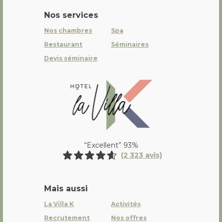
Nos services
Nos chambres
Spa
Restaurant
Séminaires
Devis séminaire
La Villa K Hôtel Spa Restaurant 
“Excellent” 93%
(2 323 avis)
Mais aussi
La Villa K
Activités
Recrutement
Nos offres