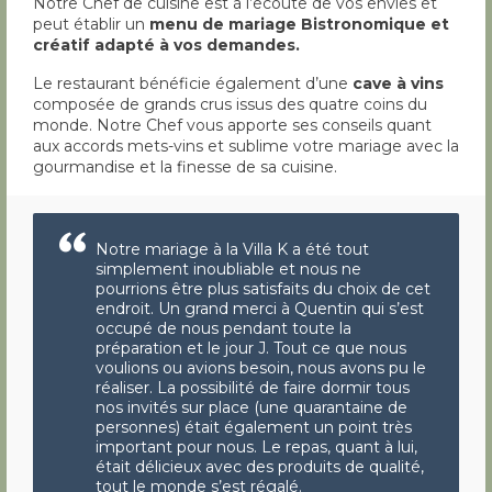
Notre Chef de cuisine est à l’écoute de vos envies et
peut établir un
menu de mariage Bistronomique et
créatif adapté à vos demandes.
Le restaurant bénéficie également d’une
cave à vins
composée de grands crus issus des quatre coins du
monde. Notre Chef vous apporte ses conseils quant
aux accords mets-vins et sublime votre mariage avec la
gourmandise et la finesse de sa cuisine.
Notre mariage à la Villa K a été tout
simplement inoubliable et nous ne
pourrions être plus satisfaits du choix de cet
endroit. Un grand merci à Quentin qui s’est
occupé de nous pendant toute la
préparation et le jour J. Tout ce que nous
voulions ou avions besoin, nous avons pu le
réaliser. La possibilité de faire dormir tous
nos invités sur place (une quarantaine de
personnes) était également un point très
important pour nous. Le repas, quant à lui,
était délicieux avec des produits de qualité,
tout le monde s’est régalé.