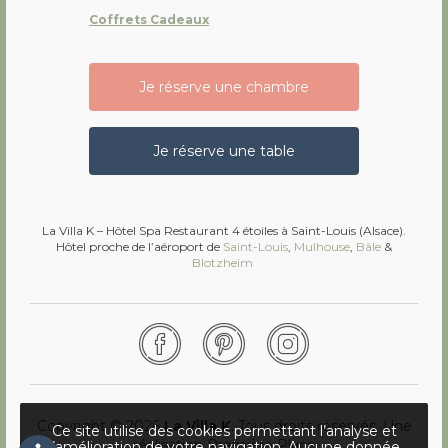
Coffrets Cadeaux
Je réserve une chambre
Je réserve une table
La Villa K – Hôtel Spa Restaurant 4 étoiles à Saint-Louis (Alsace).
Hôtel proche de l’aéroport de
Saint-Louis
,
Mulhouse
,
Bâle
&
Blotzheim
Facebook
Pinterest
Instagram
Copyright © 2026
La Villa K
. Tous droits réservés.
Une
Ce site utilise des cookies permettant l’analyse et
réalisation
Première Place
l’amélioration de votre navigation. Aucune donnée