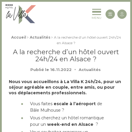
La Villa K Hôtel Spa Restaurant 4 étoiles
Cont
MENU
Fil d'Ariane :
›
›
Accueil
Actualités
A la recherche d’un hôtel ouvert 24h/24
en Alsace ?
A la recherche d’un hôtel ouvert
24h/24 en Alsace ?
Publié le
16.11.2022
Actualités
Nous vous accueillons à La Villa K 24h/24, pour un
séjour agréable en couple, entre amis, ou pour
vos déplacements professionnels.
Vous faites
escale à l’aéroport
de
Bâle Mulhouse ?
Vous cherchez un hôtel romantique
pour un
week-end en Alsace
?