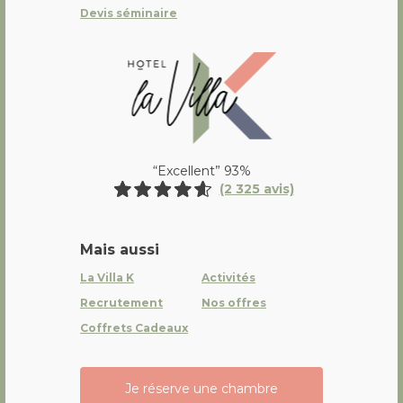
Devis séminaire
La Villa K Hôtel Spa Restaurant 
“Excellent” 93%
(2 325 avis)
Mais aussi
La Villa K
Activités
Recrutement
Nos offres
Coffrets Cadeaux
Je réserve une chambre