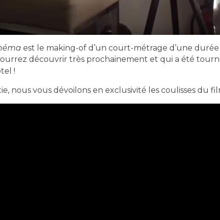
cinéma
est le making-of d’un court-métrage d’une durée 
ourrez découvrir très prochainement et qui a été tour
el !
ie, nous vous dévoilons en exclusivité les coulisses du fil