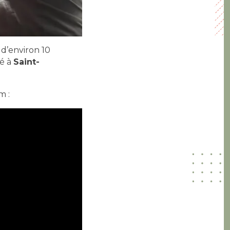
d’environ 10
né à
Saint-
m :