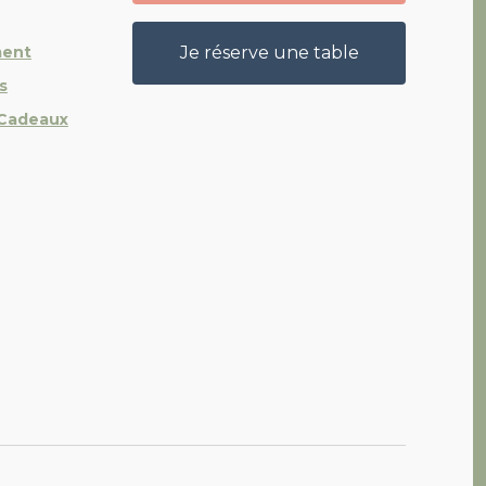
ment
Je réserve une table
s
 Cadeaux