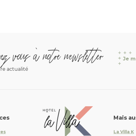
z vous à notre newsletter
Je m
re actualité
La Villa K Hôtel Spa Restaur
ices
Mais au
res
La Villa K