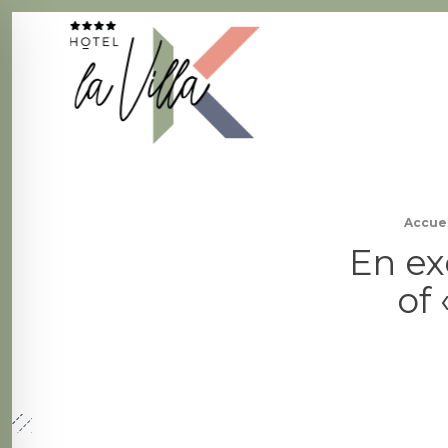
La Villa K Hôtel Spa Restaurant 4 étoiles
Fil d'Ariane :
Accuei
En ex
of 