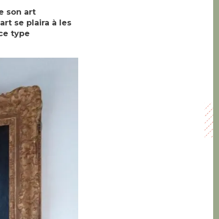
e son art
rt se plaira à les
ce type