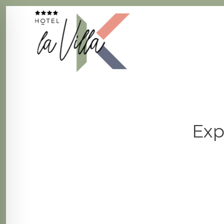
La Villa K Hôtel Spa Restaurant 4 étoiles
Fil d'Ariane :
Exp