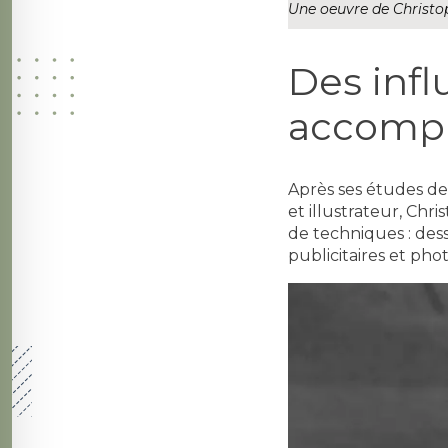
Une oeuvre de Christop
Des infl
accompl
Après ses études de
et illustrateur, Chr
de techniques : dessi
publicitaires et ph