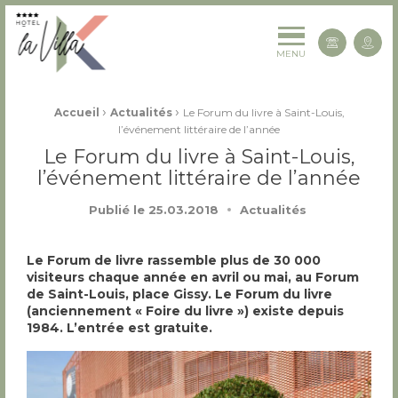
La Villa K Hôtel Spa Restaurant 4 étoiles
Cont
MENU
Fil d'Ariane :
›
›
Accueil
Actualités
Le Forum du livre à Saint-Louis,
l’événement littéraire de l’année
Le Forum du livre à Saint-Louis,
l’événement littéraire de l’année
Publié le
25.03.2018
Actualités
Le Forum de livre rassemble plus de 30 000
visiteurs chaque année en avril ou mai, au Forum
de Saint-Louis, place Gissy. Le Forum du livre
(anciennement « Foire du livre ») existe depuis
1984. L’entrée est gratuite.