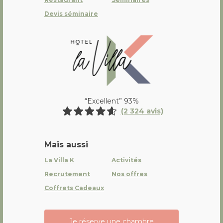
Devis séminaire
La Villa K Hôtel Spa Restaurant 
“Excellent” 93%
(2 324 avis)
Mais aussi
La Villa K
Activités
Recrutement
Nos offres
Coffrets Cadeaux
Je réserve une chambre