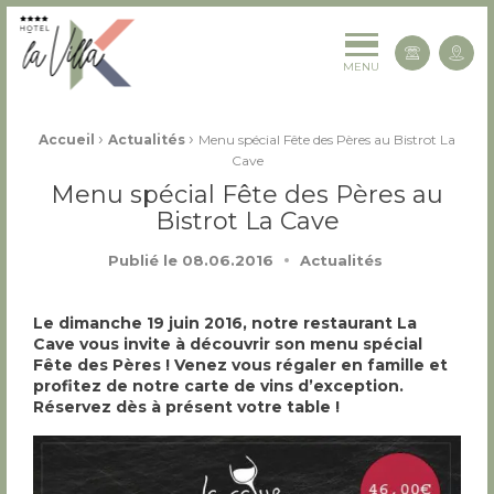
La Villa K Hôtel Spa Restaurant 4 étoiles
Cont
MENU
Fil d'Ariane :
›
›
Accueil
Actualités
Menu spécial Fête des Pères au Bistrot La
Cave
Menu spécial Fête des Pères au
Bistrot La Cave
Publié le
08.06.2016
Actualités
Le dimanche 19 juin 2016, notre restaurant La
Cave vous invite à découvrir son menu spécial
Fête des Pères ! Venez vous régaler en famille et
profitez de notre carte de vins d’exception.
Réservez dès à présent votre table !