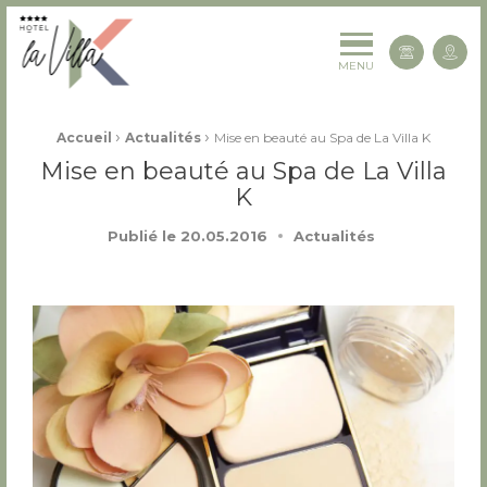
La Villa K Hôtel Spa Restaurant 4 étoiles
Cont
MENU
Fil d'Ariane :
›
›
Accueil
Actualités
Mise en beauté au Spa de La Villa K
Mise en beauté au Spa de La Villa
K
Publié le
20.05.2016
Actualités