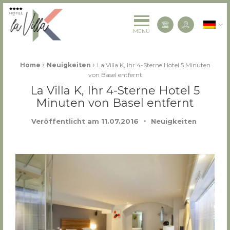
La Villa K Hôtel Spa Restaurant 4 étoiles
Deutsc
Kontaktiere
MENÜ
Fil d'Ariane :
›
›
Home
Neuigkeiten
La Villa K, Ihr 4-Sterne Hotel 5 Minuten
von Basel entfernt
La Villa K, Ihr 4-Sterne Hotel 5
Minuten von Basel entfernt
Veröffentlicht am
11.07.2016
Neuigkeiten