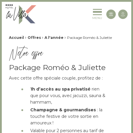
La Villa K Hôtel Spa Restaurant 4 étoiles
Cont
MENU
Fil d'Ariane :
›
›
›
Accueil
Offres
A l'année
Package Roméo & Juliette
Notre offre
Package Roméo & Juliette
Avec cette offre spéciale couple, profitez de :
1h d’accès au spa
privatisé
rien
que pour vous, avec jacuzzi, sauna &
hammam,
Champagne & gourmandises
: la
touche festive de votre sortie en
amoureux !
Valable pour 2 personnes au tarif de