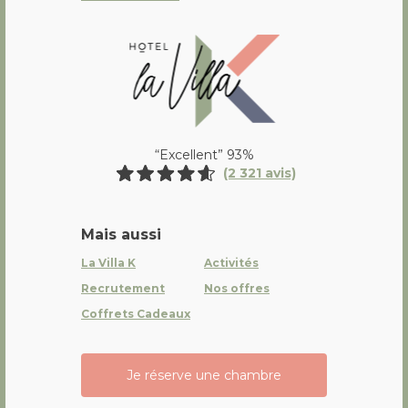
La Villa K Hôtel Spa Restaurant 
“Excellent” 93%
(2 321 avis)
Mais aussi
La Villa K
Activités
Recrutement
Nos offres
Coffrets Cadeaux
Je réserve une chambre