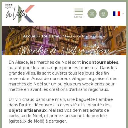
La Villa K Hôtel Spa Restaurant 4 étoiles
Françai
Contactez-
MENU
Fil d'Ariane :
›
›
Accueil
Tourisme
Marchés de Noël en Alsace
Marchés de Noël en Alsace
En Alsace, les marchés de Noël sont
incontournables
,
autant pour les locaux que pour les touristes ! Dans les
grandes villes, ils sont ouverts tous les jours dès fin
novembre. Aussi, de nombreux villages organisent des
marchés de Noël sur un ou plusieurs week-ends pour
mettre en avant les créations d’artisans régionaux.
Un vin chaud dans une main, une baguette flambée
dans l’autre, découvrez la diversité et la beauté des
objets artisanaux
, réalisez vos derniers achats de
cadeaux de Noël, et prenez un sachet de bredele
(gâteaux de Noël) à partager.