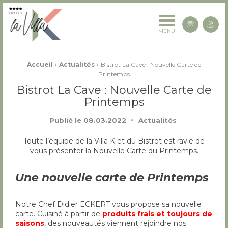
La Villa K Hôtel Spa Restaurant 4 étoiles
Cont
MENU
Fil d'Ariane :
›
›
Accueil
Actualités
Bistrot La Cave : Nouvelle Carte de
Printemps
Bistrot La Cave : Nouvelle Carte de
Printemps
Publié le
08.03.2022
Actualités
Toute l’équipe de la Villa K et du Bistrot est ravie de
vous présenter la Nouvelle Carte du Printemps.
Une nouvelle carte de Printemps
Notre Chef Didier ECKERT vous propose sa nouvelle
carte. Cuisiné à partir de
produits frais et toujours de
saisons
, des nouveautés viennent rejoindre nos