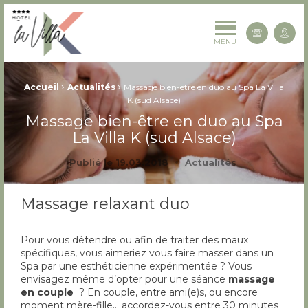
La Villa K Hôtel Spa Restaurant 4 étoiles
Cont
MENU
Fil d'Ariane :
›
›
Accueil
Actualités
Massage bien-être en duo au Spa La Villa
K (sud Alsace)
Massage bien-être en duo au Spa
La Villa K (sud Alsace)
Publié le
19.03.2018
Actualités
Massage relaxant duo
Pour vous détendre ou afin de traiter des maux
spécifiques, vous aimeriez vous faire masser dans un
Spa par une esthéticienne expérimentée ? Vous
envisagez même d’opter pour une séance
massage
en couple
? En couple, entre ami(e)s, ou encore
moment mère-fille… accordez-vous entre 30 minutes