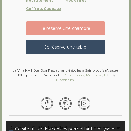
Recrutement
Nos offres
Coffrets Cadeaux
Je réserve une chambre
Je réserve une table
La Villa K – Hôtel Spa Restaurant 4 étoiles à Saint-Louis (Alsace).
Hôtel proche de l’aéroport de
Saint-Louis
,
Mulhouse
,
Bâle
&
Blotzheim
Facebook
Pinterest
Instagram
Copyright © 2026
La Villa K
. Tous droits réservés.
Une
Ce site utilise des cookies permettant l’analyse et