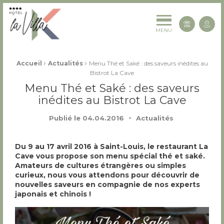
La Villa K Hôtel Spa Restaurant 4 étoiles
Cont
MENU
Fil d'Ariane :
›
›
Accueil
Actualités
Menu Thé et Saké : des saveurs inédites au
Bistrot La Cave
Menu Thé et Saké : des saveurs
inédites au Bistrot La Cave
Publié le
04.04.2016
Actualités
Du 9 au 17 avril 2016 à Saint-Louis, le restaurant La
Cave vous propose son menu spécial thé et saké.
Amateurs de cultures étrangères ou simples
curieux, nous vous attendons pour découvrir de
nouvelles saveurs en compagnie de nos experts
japonais et chinois !