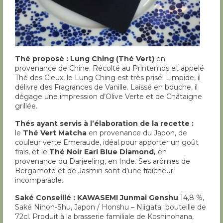
Thé proposé :
Lung Ching (Thé Vert)
en
provenance de Chine. Récolté au Printemps et appelé
Thé des Cieux, le Lung Ching est très prisé. Limpide, il
délivre des Fragrances de Vanille. Laissé en bouche, il
dégage une impression d’Olive Verte et de Châtaigne
grillée.
Thés ayant servis à l’élaboration de la recette :
le
Thé Vert Matcha
en provenance du Japon, de
couleur verte Emeraude, idéal pour apporter un goût
frais, et le
Thé Noir Earl Blue Diamond
,
en
provenance du Darjeeling, en Inde. Ses arômes de
Bergamote et de Jasmin sont d’une fraîcheur
incomparable.
Saké Conseillé :
KAWASEMI Junmai Genshu
14,8 %,
Saké Nihon-Shu, Japon / Honshu – Niigata bouteille de
72cl. Produit à la brasserie familiale de Koshinohana,