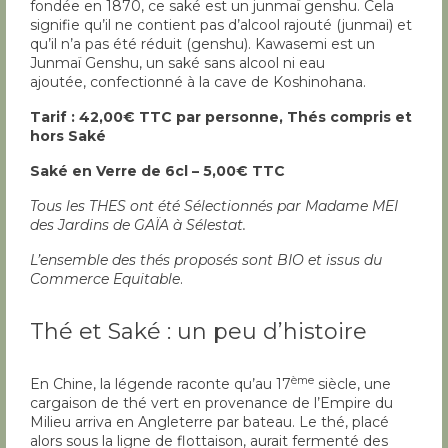
fondée en 1870, ce saké est un junmaï genshu. Cela
signifie qu’il ne contient pas d’alcool rajouté (junmai) et
qu’il n’a pas été réduit (genshu). Kawasemi est un
Junmaï Genshu, un saké sans alcool ni eau
ajoutée, confectionné à la cave de Koshinohana.
Tarif : 42,00€ TTC par personne, Thés compris et
hors Saké
Saké en Verre de 6cl – 5,00€ TTC
Tous les THES ont été Sélectionnés par Madame MEI
des Jardins de GAÏA à Sélestat.
L’ensemble des thés proposés sont BIO et issus du
Commerce Equitable
.
Thé et Saké : un peu d’histoire
ème
En Chine, la légende raconte qu’au 17
siècle, une
cargaison de thé vert en provenance de l’Empire du
Milieu arriva en Angleterre par bateau. Le thé, placé
alors sous la ligne de flottaison, aurait fermenté des