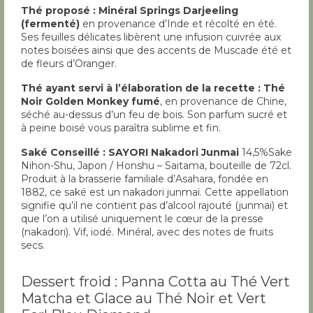
Thé proposé :
Minéral Springs Darjeeling
(fermenté)
en provenance d’Inde et récolté en été.
Ses feuilles délicates libèrent une infusion cuivrée aux
notes boisées ainsi que des accents de Muscade été et
de fleurs d’Oranger.
Thé ayant servi à l’élaboration de la recette : Thé
Noir Golden Monkey fumé
, en provenance de Chine,
séché au-dessus d’un feu de bois. Son parfum sucré et
à peine boisé vous paraîtra sublime et fin.
Saké Conseillé : SAYORI Nakadori Junmai
14,5%Sake
Nihon-Shu, Japon / Honshu – Saitama, bouteille de 72cl.
Produit à la brasserie familiale d’Asahara, fondée en
1882, ce saké est un nakadori junmaï. Cette appellation
signifie qu’il ne contient pas d’alcool rajouté (junmai) et
que l’on a utilisé uniquement le cœur de la presse
(nakadori). Vif, iodé. Minéral, avec des notes de fruits
secs.
Dessert froid : Panna Cotta au Thé Vert
Matcha et Glace au Thé Noir et Vert