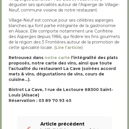
déguster ses spécialités autour de l’Asperge de Village-
Neuf, commune voisine de notre restaurant.
Village-Neuf est connue pour ses célèbres asperges
blanches qui font partie intégrante de la gastronomie
en Alsace. Elle comporte notamment une Confrérie
des Asperges depuis 1986, qui fédère les fins gourmets
de la région des 3 Frontières autour de la promotion de
cette spécialité locale. (
Lire l’article
)
Retrouvez dans
notre carte
l
’int
égralit
é des plats
propos
és, notre carte des vins, ainsi que toute
l
’actualit
é du restaurant La Cave (soir
ées accord
mets & vins, d
égustations de vins, cours de
cuisine
…).
Bistrot La Cave, 1 rue de Lectoure 68300 Saint-
Louis (Alsace)
R
éservation
: 03 89 70 93 45
Article précédent