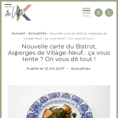
La Villa K Hôtel Spa Restaurant 4 étoiles
Cont
MENU
Fil d'Ariane :
›
›
Accueil
Actualités
Nouvelle carte du Bistrot, Asperges de
Village-Neuf… ça vous tente ? On vous dit tout !
Nouvelle carte du Bistrot,
Asperges de Village-Neuf… ça vous
tente ? On vous dit tout !
Publié le
12.04.2017
Actualités