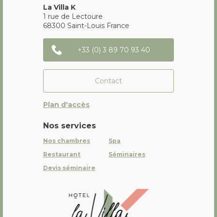
La Villa K
1 rue de Lectoure
68300
Saint-Louis
France
+33 (0) 3 89 70 93 40
Contact
Plan d'accès
Nos services
Nos chambres
Spa
Restaurant
Séminaires
Devis séminaire
La Villa K Hôtel Spa Restaurant 