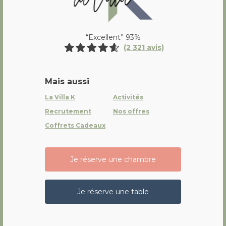
“Excellent” 93%
(2 321 avis)
Mais aussi
La Villa K
Activités
Recrutement
Nos offres
Coffrets Cadeaux
Je réserve une chambre
Je réserve une table