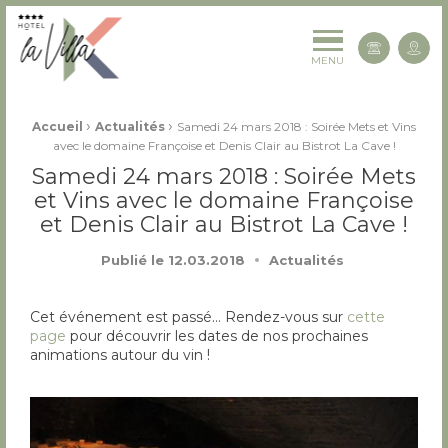
La Villa K Hôtel Spa Restaurant 4 étoiles
Cont
MENU
Fil d'Ariane :
›
›
Accueil
Actualités
Samedi 24 mars 2018 : Soirée Mets et Vins
avec le domaine Françoise et Denis Clair au Bistrot La Cave !
Samedi 24 mars 2018 : Soirée Mets
et Vins avec le domaine Françoise
et Denis Clair au Bistrot La Cave !
Publié le
12.03.2018
Actualités
Cet événement est passé… Rendez-vous sur
cette
page
pour découvrir les dates de nos prochaines
animations autour du vin !