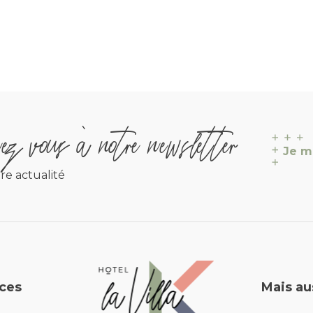
z vous à notre newsletter
Je m
re actualité
La Villa K Hôtel Spa Restaur
ices
Mais au