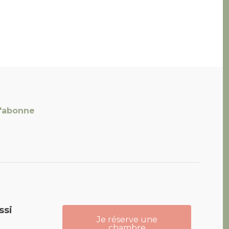
'abonne
ant 4 étoiles
ssi
Je réserve une
chambre