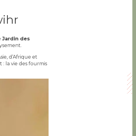
wihr
e
Jardin des
aysement.
ie, d’Afrique et
: la vie des fourmis