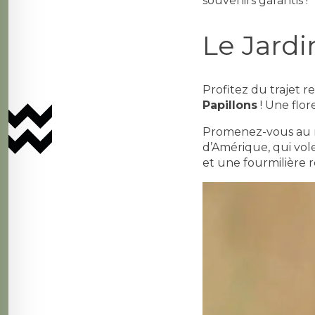
souvenirs garantis !
Le Jardi
Profitez du trajet r
Papillons
! Une flo
Promenez-vous au mil
d’Amérique, qui vole
et une fourmilière r