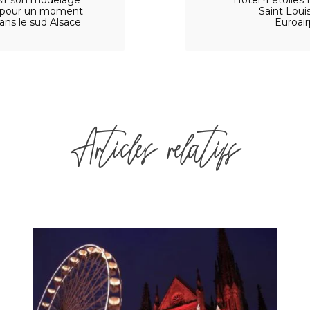
sir son modelage
Hôtel 4 étoiles L
e pour un moment
Saint Loui
ans le sud Alsace
Euroair
Articles relatifs