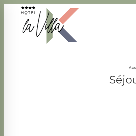
La Villa K Hôtel Spa Restaurant 4 étoiles
Fil d'Ariane :
Acc
Séjou