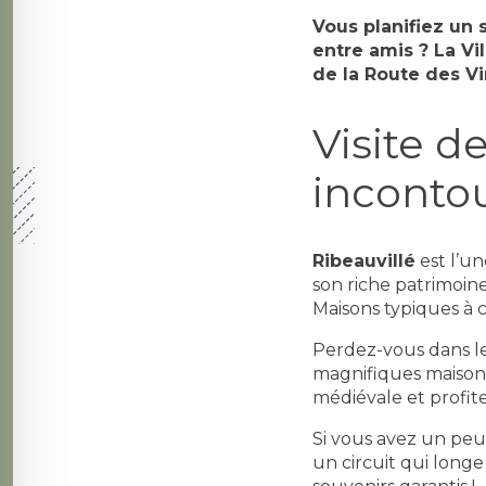
Vous planifiez un 
entre amis ? La Vil
de la Route des Vi
Visite de
inconto
Ribeauvillé
est l’un
son riche patrimoine
Maisons typiques à c
Perdez-vous dans les
magnifiques maisons 
médiévale et profi
Si vous avez un peu
un circuit qui longe