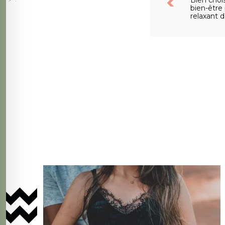
Bien choi
bien-êtr
relaxant d