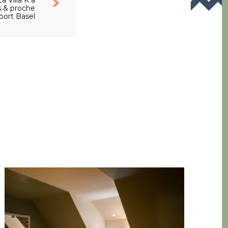
a Villa K à
s & proche
port Basel