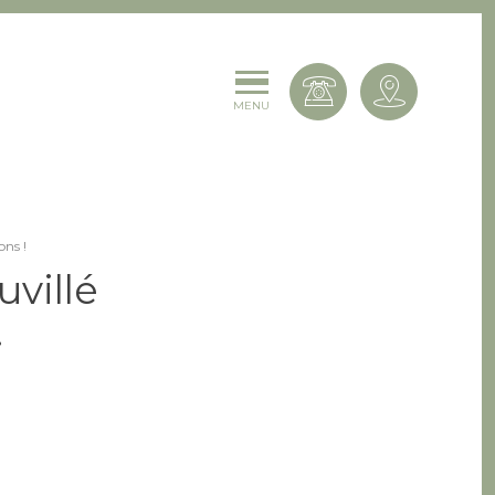
Contactez-
MENU
ons !
uvillé
!