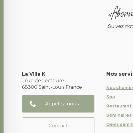
Abonne
Suivez not
Nos serv
La Villa K
1 rue de Lectoure
68300
Saint-Louis
France
Nos chamb
Spa
Appelez-nous
Restaurant
Séminaires
Devis sémin
Contact