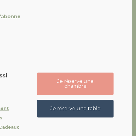
'abonne
ant 4 étoiles
ssi
Je réserve une
chambre
ment
Je réserve une table
s
 Cadeaux