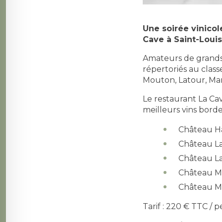
Une soirée vinicol
Cave à Saint-Louis.
Amateurs de grands v
répertoriés au clas
Mouton, Latour, Mar
Le restaurant La Ca
meilleurs vins bordel
Château H
Château La
Château La
Château M
Château M
Tarif : 220 € TTC / p