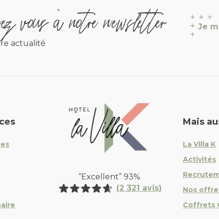
z vous à notre newsletter
Je m
re actualité
La Villa K Hôtel Spa Restaur
ices
Mais au
res
La Villa K
Activités
Recrute
“Excellent” 93%
(2 321 avis)
Nos offre
aire
Coffrets