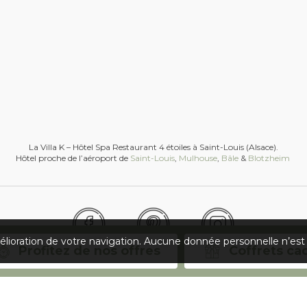
La Villa K – Hôtel Spa Restaurant 4 étoiles à Saint-Louis (Alsace).
Hôtel proche de l’aéroport de
Saint-Louis
,
Mulhouse
,
Bâle
&
Blotzheim
amélioration de votre navigation. Aucune donnée personnelle n’es
Profitez de nos offres
Facebook
Pinterest
Instagram
Coffrets ca
© 2026
La Villa K
. Tous droits réservés.
Une réalisation
Pr