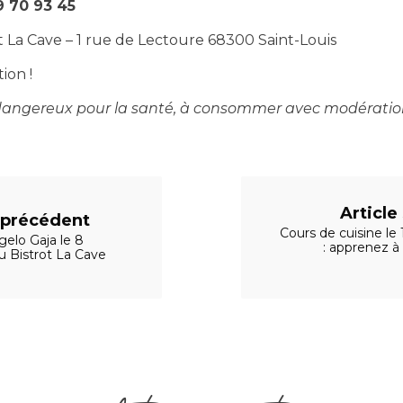
9 70 93 45
t La Cave – 1 rue de Lectoure 68300 Saint-Louis
ion !
t dangereux pour la santé, à consommer avec modératio
Article
e précédent
Cours de cuisine le
gelo Gaja le 8
: apprenez à 
u Bistrot La Cave