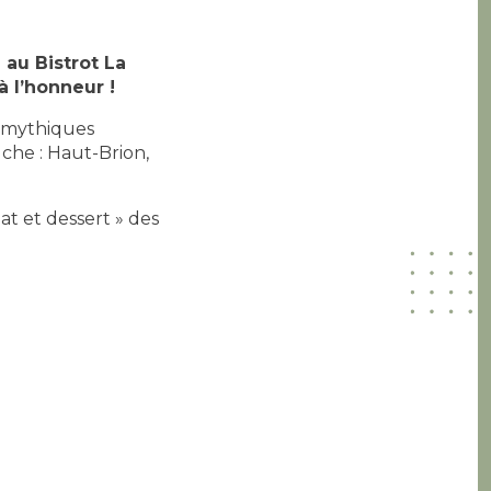
 au Bistrot La
à l’honneur !
s mythiques
che : Haut-Brion,
t et dessert » des