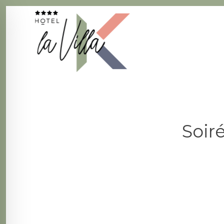
La Villa K Hôtel Spa Restaurant 4 étoiles
Fil d'Ariane :
Soiré