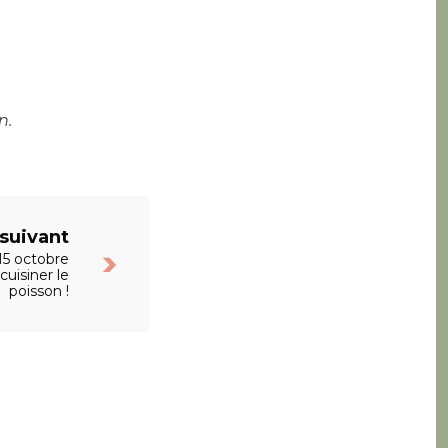
n.
 suivant
 15 octobre
cuisiner le
poisson !