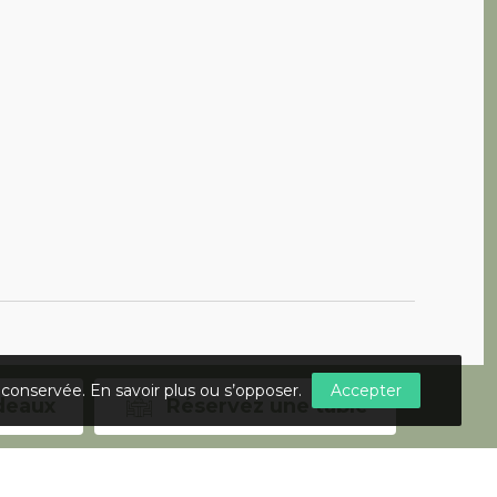
t conservée.
En savoir plus ou s’opposer
.
Accepter
deaux
Réservez une table
emière Place