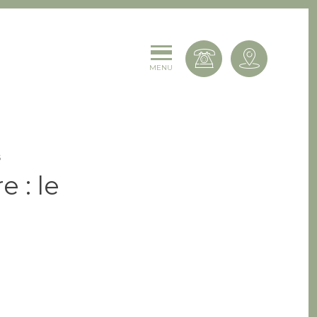
Contactez-
MENU
5
e : le