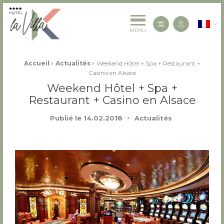
La Villa K Hôtel Spa Restaurant 4 étoiles
Françai
Contactez-
MENU
Fil d'Ariane :
›
›
Accueil
Actualités
Weekend Hôtel + Spa + Restaurant +
Casino en Alsace
Weekend Hôtel + Spa +
Restaurant + Casino en Alsace
Publié le
14.02.2018
Actualités