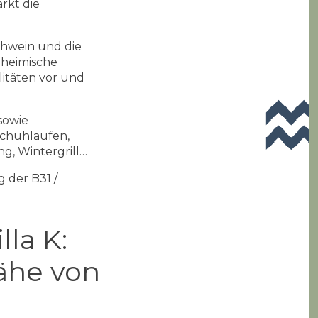
rkt die
hwein und die
nheimische
litäten vor und
sowie
tschuhlaufen,
g, Wintergrill…
 der B31 /
la K:
Nähe von