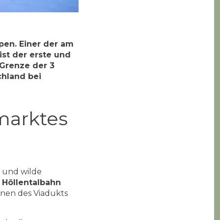
pen. Einer der am
st der erste und
 Grenze der 3
chland bei
marktes
 und wilde
 Höllentalbahn
einen des Viadukts