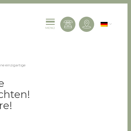
Deutsch
Kontaktiere uns
MENÜ
ne einzigartige
e
chten!
re!