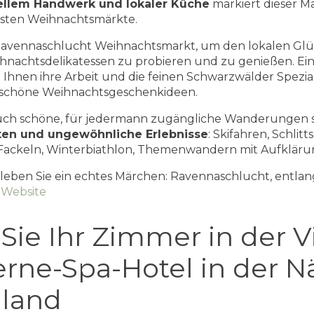
nellem Handwerk und lokaler Küche
markiert dieser Ma
ersten Weihnachtsmärkte.
Ravennaschlucht Weihnachtsmarkt, um den lokalen Glü
nachtsdelikatessen zu probieren und zu genießen. Ei
Ihnen ihre Arbeit und die feinen Schwarzwälder Spezia
 schöne Weihnachtsgeschenkideen.
auch schöne, für jedermann zugängliche Wanderungen 
ten und ungewöhnliche Erlebnisse
: Skifahren, Schlit
ackeln, Winterbiathlon, Themenwandern mit Aufklärun
eben Sie ein echtes Märchen: Ravennaschlucht, entlang
/
Website
ie Ihr Zimmer in der Vil
erne-Spa-Hotel in der 
land