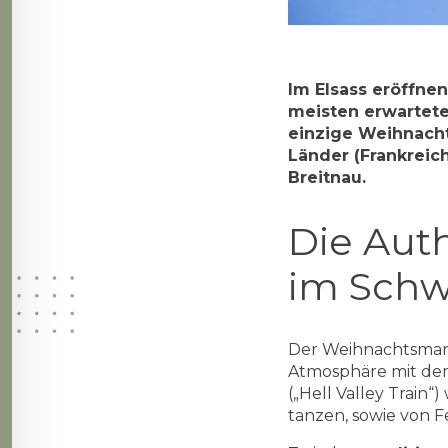
Im Elsass eröffne
meisten erwartete
einzige Weihnacht
Länder (Frankreic
Breitnau.
Die Aut
im Schw
Der Weihnachtsmark
Atmosphäre mit de
(„Hell Valley Train“
tanzen, sowie von F