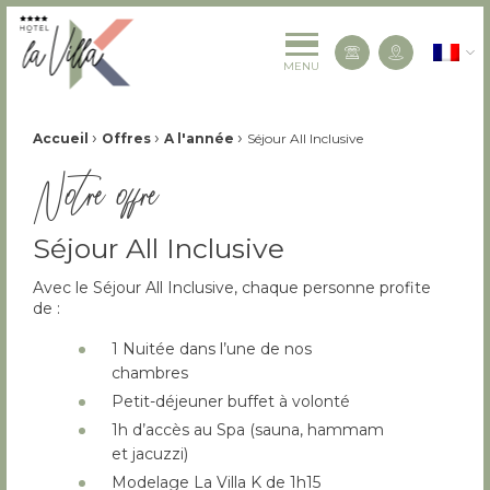
La Villa K Hôtel Spa Restaurant 4 étoiles
Françai
Contactez-
MENU
Fil d'Ariane :
›
›
›
Accueil
Offres
A l'année
Séjour All Inclusive
Notre offre
Séjour All Inclusive
Avec le Séjour All Inclusive, chaque personne profite
de :
1 Nuitée dans l’une de nos
chambres
Petit-déjeuner buffet à volonté
1h d’accès au Spa (sauna, hammam
et jacuzzi)
Modelage La Villa K de 1h15