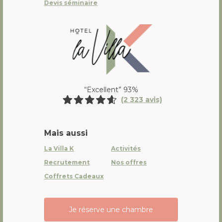
Devis séminaire
La Villa K Hôtel Spa Restaurant 
“Excellent” 93%
(2 323 avis)
Mais aussi
La Villa K
Activités
Recrutement
Nos offres
Coffrets Cadeaux
Je réserve une chambre