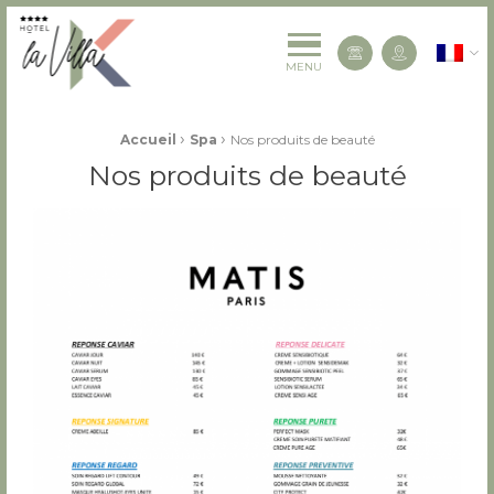
La Villa K Hôtel Spa Restaurant 4 étoiles
Françai
Contactez-
MENU
Fil d'Ariane :
›
›
Accueil
Spa
Nos produits de beauté
Nos produits de beauté