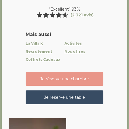
“Excellent” 93%
(2 321 avis)
Mais aussi
La Villa K
Activités
Recrutement
Nos offres
Coffrets Cadeaux
Je réserve une chambre
Je réserve une table