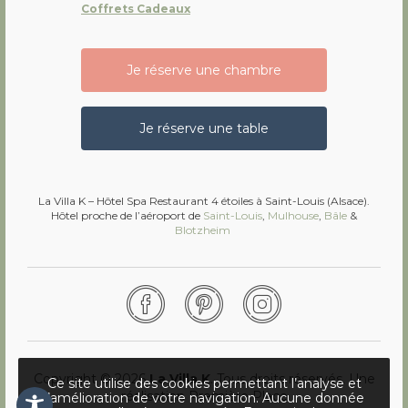
Coffrets Cadeaux
Je réserve une chambre
Je réserve une table
La Villa K – Hôtel Spa Restaurant 4 étoiles à Saint-Louis (Alsace).
Hôtel proche de l’aéroport de
Saint-Louis
,
Mulhouse
,
Bâle
&
Blotzheim
Facebook
Pinterest
Instagram
Copyright © 2026
La Villa K
. Tous droits réservés.
Une
Ce site utilise des cookies permettant l’analyse et
réalisation
Première Place
l’amélioration de votre navigation. Aucune donnée