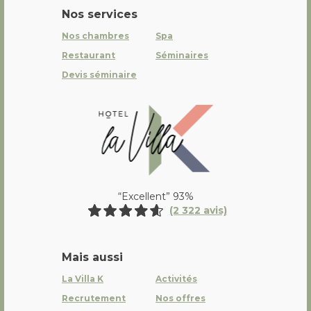
Nos services
Nos chambres
Spa
Restaurant
Séminaires
Devis séminaire
La Villa K Hôtel Spa Restaurant 
“Excellent” 93%
(2 322 avis)
Mais aussi
La Villa K
Activités
Recrutement
Nos offres