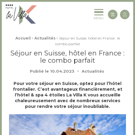
La Villa K Hôtel Spa Restaurant 4 étoiles
Cont
MENU
Fil d'Ariane :
›
›
Accueil
Actualités
Séjour en Suisse, hôtel en France : le
combo parfait
Séjour en Suisse, hôtel en France :
le combo parfait
Publié le
10.04.2023
Actualités
Pour votre séjour en Suisse, optez pour l’hôtel
frontalier. C’est avantageux financièrement, et
l’hôtel & spa 4 étoiles La Villa K vous accueille
chaleureusement avec de nombreux services
pour rendre votre séjour inoubliable.