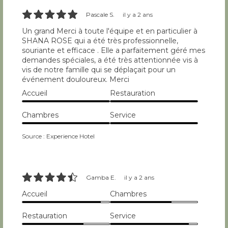
10/10
Pascale S.
il y a 2 ans
Un grand Merci à toute l'équipe et en particulier à
SHANA ROSE qui a été très professionnelle,
souriante et efficace . Elle a parfaitement géré mes
demandes spéciales, a été très attentionnée vis à
vis de notre famille qui se déplaçait pour un
événement douloureux. Merci
Accueil
Restauration
10/10
10/10
Chambres
Service
10/10
10/10
Source : Experience Hotel
9/10
Gamba E.
il y a 2 ans
Accueil
Chambres
9/10
7/10
Restauration
Service