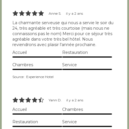
10/10
Anne S.
il y a 2 ans
La charmante serveuse qui nous a servie le soir du
24, très agréable et très courtoise (mais nous ne
connaissons pas le nom) Merci pour ce séjour très
agréable dans votre très bel hôtel. Nous
reviendrons avec plaisir l'année prochaine.
Accueil
Restauration
10/10
10/10
Chambres
Service
10/10
10/10
Source : Experience Hotel
9/10
Yann D.
il y a 2 ans
Accueil
Chambres
10/10
10/10
Restauration
Service