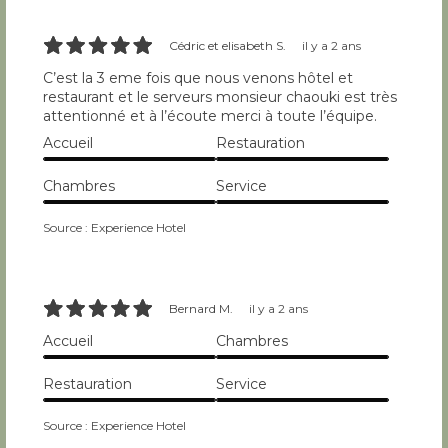
10/10
Cédric et elisabeth S.
il y a 2 ans
C’est la 3 eme fois que nous venons hôtel et
restaurant et le serveurs monsieur chaouki est très
attentionné et à l’écoute merci à toute l’équipe.
Accueil
Restauration
10/10
10/10
Chambres
Service
10/10
10/10
Source : Experience Hotel
10/10
Bernard M.
il y a 2 ans
Accueil
Chambres
10/10
10/10
Restauration
Service
10/10
10/10
Source : Experience Hotel