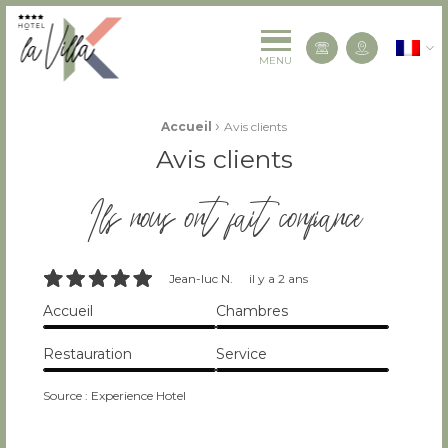
La Villa K Hôtel Spa Restaurant 4 étoiles
Françai
Contactez-
MENU
Fil d'Ariane :
›
Accueil
Avis clients
Avis clients
Ils nous ont fait confiance
10/10
Jean-luc N.
il y a 2 ans
Accueil
Chambres
10/10
10/10
Restauration
Service
10/10
10/10
Source : Experience Hotel