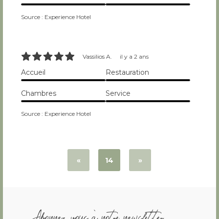
10/10
10/10
Source : Experience Hotel
10/10
Vassilios A.
il y a 2 ans
Accueil
Restauration
10/10
10/10
Chambres
Service
10/10
10/10
Source : Experience Hotel
«
14
»
Abonnez vous à notre newsletter