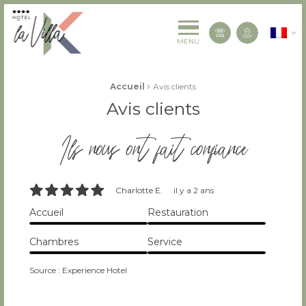
La Villa K Hôtel Spa Restaurant 4 étoiles
Françai
Contactez-
MENU
Fil d'Ariane :
›
Accueil
Avis clients
Avis clients
Ils nous ont fait confiance
10/10
Charlotte E.
il y a 2 ans
Accueil
Restauration
10/10
10/10
Chambres
Service
10/10
10/10
Source : Experience Hotel