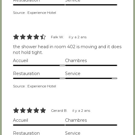
Restauration
Service
10/10
10/10
Source : Experience Hotel
9/10
Falk W.
il y a 2 ans
the shower head in room 402 is moving and it does
not hold tight.
Accueil
Chambres
9/10
10/10
Restauration
Service
9/10
9/10
Source : Experience Hotel
10/10
Gerard B.
il y a 2 ans
Accueil
Chambres
10/10
10/10
Restauration
Service