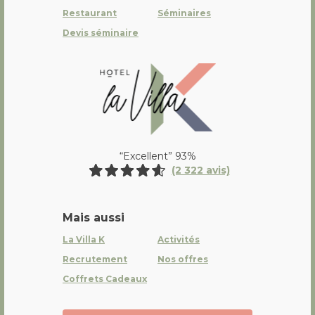
Restaurant
Séminaires
Devis séminaire
La Villa K Hôtel Spa Restaurant 
“Excellent” 93%
(2 322 avis)
Mais aussi
La Villa K
Activités
Recrutement
Nos offres
Coffrets Cadeaux