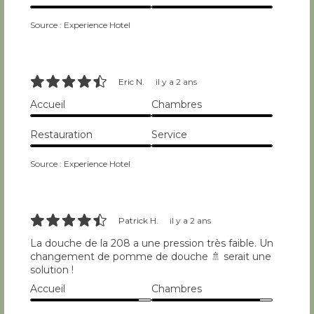
10/10
10/10
Source : Experience Hotel
9/10
Eric N.
il y a 2 ans
Accueil
Chambres
10/10
10/10
Restauration
Service
10/10
10/10
Source : Experience Hotel
9/10
Patrick H.
il y a 2 ans
La douche de la 208 a une pression très faible. Un
changement de pomme de douche 🚿 serait une
solution !
Accueil
Chambres
9/10
9/10