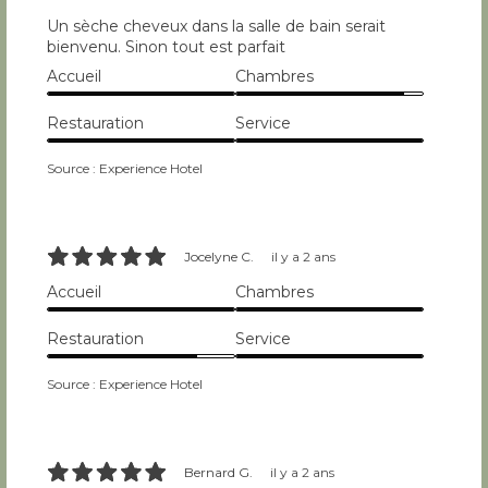
Un sèche cheveux dans la salle de bain serait
bienvenu. Sinon tout est parfait
Accueil
Chambres
10/10
9/10
Restauration
Service
10/10
10/10
Source : Experience Hotel
10/10
Jocelyne C.
il y a 2 ans
Accueil
Chambres
10/10
10/10
Restauration
Service
8/10
10/10
Source : Experience Hotel
10/10
Bernard G.
il y a 2 ans