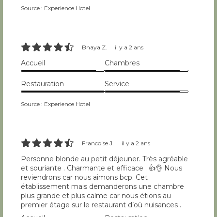
Source : Experience Hotel
9/10
Bnaya Z.
il y a 2 ans
Accueil
Chambres
9/10
9/10
Restauration
Service
10/10
9/10
Source : Experience Hotel
9/10
Francoise J.
il y a 2 ans
Personne blonde au petit déjeuner. Très agréable
et souriante . Charmante et efficace . 👍👌 Nous
reviendrons car nous aimons bcp. Cet
établissement mais demanderons une chambre
plus grande et plus calme car nous étions au
premier étage sur le restaurant d’où nuisances .